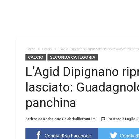
Home
Calcio
L’Agid Dipignano riprende da dove aveva lascia
CALCIO
SECONDA CATEGORIA
L’Agid Dipignano ri
lasciato: Guadagnol
panchina
Scritto da
Redazione Calabriadilettanti.it
Postato
5 Luglio 
Condividi su Facebook
Condividi