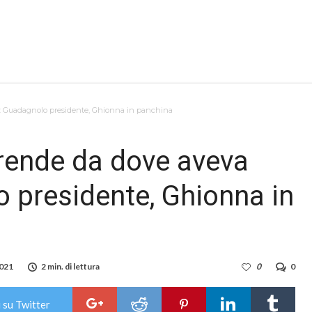
to: Guadagnolo presidente, Ghionna in panchina
prende da dove aveva
o presidente, Ghionna in
2021
2 min. di lettura
0
0
 su Twitter