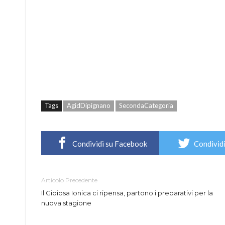
Tags
AgidDipignano
SecondaCategoria
Condividi su Facebook
Condividi
Articolo Precedente
Il Gioiosa Ionica ci ripensa, partono i preparativi per la
nuova stagione