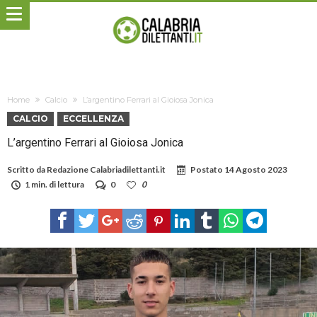
Home
Calcio
L’argentino Ferrari al Gioiosa Jonica
CALCIO
ECCELLENZA
L’argentino Ferrari al Gioiosa Jonica
Scritto da
Redazione Calabriadilettanti.it
Postato
14 Agosto 2023
1 min. di lettura
0
0