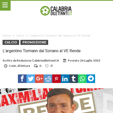
Home
Calcio
L’argentino Tormann dal Soriano al VE Rende
CALCIO
PROMOZIONE
L’argentino Tormann dal Soriano al VE Rende
Scritto da
Redazione Calabriadilettanti.it
Postato
26 Luglio 2023
1 min. di lettura
0
0