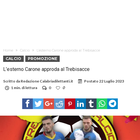
Home
Calcio
L’esterno Carone approda al Trebisacce
CALCIO
PROMOZIONE
L’esterno Carone approda al Trebisacce
Scritto da
Redazione Calabriadilettanti.it
Postato
22 Luglio 2023
1 min. di lettura
0
0