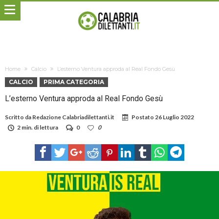
Home
Calcio
L’esterno Ventura approda al Real Fondo Gesù
CALCIO
PRIMA CATEGORIA
L’esterno Ventura approda al Real Fondo Gesù
Scritto da
Redazione Calabriadilettanti.it
Postato
26 Luglio 2022
2 min. di lettura
0
0