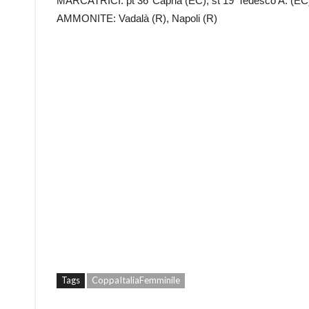
MARCATRICI: pt 36’ Capria (EC); st 19’ Tedesco A. (EC
AMMONITE: Vadalà (R), Napoli (R)
Tags
CoppaItaliaFemminile