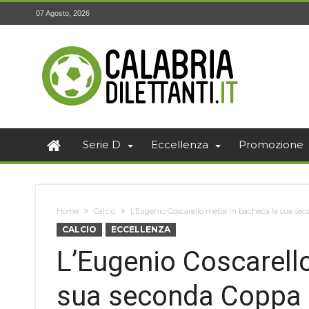
07 Agosto, 2026
Serie D
Eccellenza
Promozione
Home
Calcio
L’Eugenio Coscarello mette in bacheca la sua se
CALCIO
ECCELLENZA
L’Eugenio Coscarell
sua seconda Coppa I