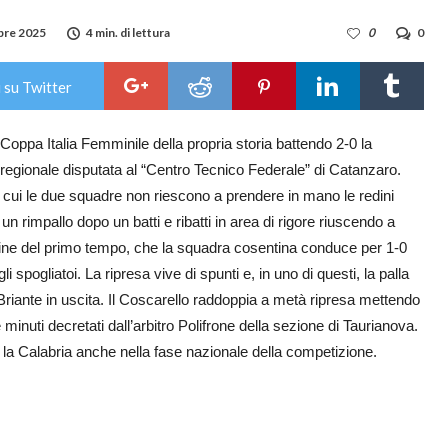
bre 2025
4 min. di lettura
0
0
 su Twitter
oppa Italia Femminile della propria storia battendo 2-0 la
 regionale disputata al “Centro Tecnico Federale” di Catanzaro.
 cui le due squadre non riescono a prendere in mano le redini
un rimpallo dopo un batti e ribatti in area di rigore riuscendo a
la fine del primo tempo, che la squadra cosentina conduce per 1-0
 spogliatoi. La ripresa vive di spunti e, in uno di questi, la palla
 Briante in uscita. Il Coscarello raddoppia a metà ripresa mettendo
e minuti decretati dall’arbitro Polifrone della sezione di Taurianova.
a Calabria anche nella fase nazionale della competizione.