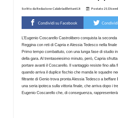
Scritto da
Redazione Calabriadilettanti.it
Postato
21 Dicem
Condividi su Facebook
Condividi
L’Eugenio Coscarello Castrolibero conquista la seconda C
Reggina con reti di Capria e Alessia Tedesco nella finale
Primo tempo combattuto, con una lunga fase di studio in
della gara. Al trentaseiesimo minuto, però, Capria sfrutta 
portare avanti il Coscarello. Il vantaggio resiste fino al
quando arriva il duplice fischio che manda le squadre negli
filtrante di Genio trova pronta Alessia Tedesco a beffare
una seria ipoteca sulla vittoria finale, che arriva dopo i tr
Eugenio Coscarello che, di conseguenza, rappresenterà l