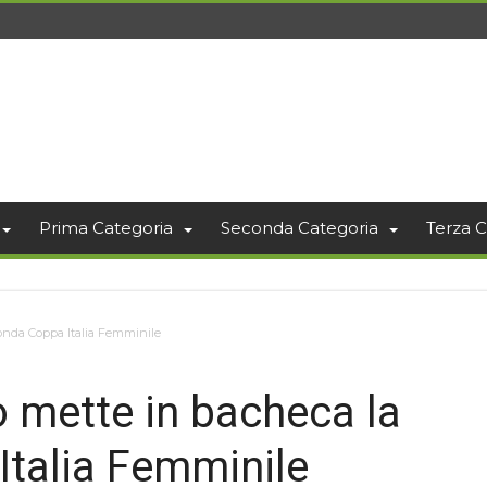
Prima Categoria
Seconda Categoria
Terza C
conda Coppa Italia Femminile
o mette in bacheca la
talia Femminile