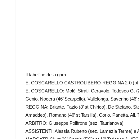
Il tabellino della gara
E. COSCARELLO CASTROLIBERO-REGGINA 2-0 (pt 
E. COSCARELLO: Molè, Strati, Ceravolo, Tedesco G. (24’
Genio, Nocera (46’ Scarpello), Vallelonga, Saverino (46’ st
REGGINA: Briante, Fazio (8’ st Chirico), De Stefano, Steli
Amaddeo), Romano (46’ st Tarsilia), Corio, Panetta. All
ARBITRO: Giuseppe Polifrone (sez. Taurianova)
ASSISTENTI: Alessia Ruberto (sez. Lamezia Terme) e A