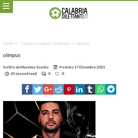
Home
L'Olimpus si regala Mandarano
olimpus
olimpus
Scritto da
Massimo Scerbo
Postato
17 Dicembre 2021
45 second read
0
0