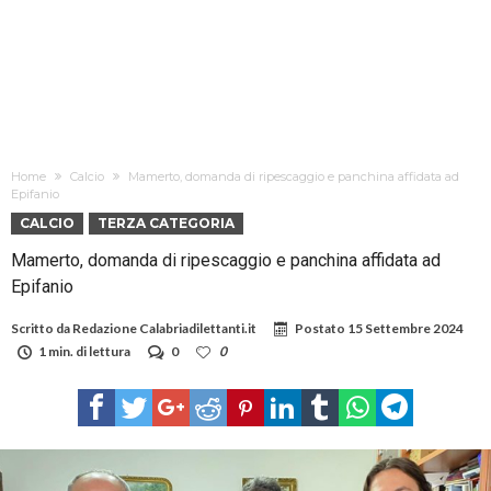
Home
Calcio
Mamerto, domanda di ripescaggio e panchina affidata ad
Epifanio
CALCIO
TERZA CATEGORIA
Mamerto, domanda di ripescaggio e panchina affidata ad
Epifanio
Scritto da
Redazione Calabriadilettanti.it
Postato
15 Settembre 2024
1 min. di lettura
0
0