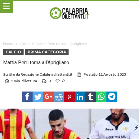
Home
Calcio
Mattia Perri torna all’Aprigliano
CALCIO
PRIMA CATEGORIA
Mattia Perri torna all’Aprigliano
Scritto da
Redazione Calabriadilettanti.it
Postato
11 Agosto 2023
1 min. di lettura
0
0