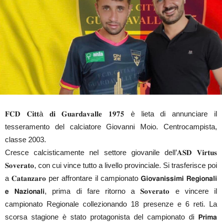
𝐅𝐂𝐃 𝐂𝐢𝐭𝐭à 𝐝𝐢 𝐆𝐮𝐚𝐫𝐝𝐚𝐯𝐚𝐥𝐥𝐞 𝟏𝟗𝟕𝟓 è lieta di annunciare il
tesseramento del calciatore Giovanni Moio. Centrocampista,
classe 2003.
Cresce calcisticamente nel settore giovanile dell’𝐀𝐒𝐃 𝐕𝐢𝐫𝐭𝐮𝐬
𝐒𝐨𝐯𝐞𝐫𝐚𝐭𝐨, con cui vince tutto a livello provinciale. Si trasferisce poi
a 𝐂𝐚𝐭𝐚𝐧𝐳𝐚𝐫𝐨 per affrontare il campionato 𝗚𝗶𝗼𝘃𝗮𝗻𝗶𝘀𝘀𝗶𝗺𝗶 𝗥𝗲𝗴𝗶𝗼𝗻𝗮𝗹𝗶
𝗲 𝗡𝗮𝘇𝗶𝗼𝗻𝗮𝗹𝗶, prima di fare ritorno a 𝐒𝐨𝐯𝐞𝐫𝐚𝐭𝐨 e vincere il
campionato Regionale collezionando 18 presenze e 6 reti. La
scorsa stagione è stato protagonista del campionato di 𝗣𝗿𝗶𝗺𝗮