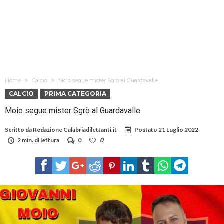
Home
Calcio
Moio segue mister Sgrò al Guardavalle
CALCIO
PRIMA CATEGORIA
Moio segue mister Sgrò al Guardavalle
Scritto da
Redazione Calabriadilettanti.it
Postato
21 Luglio 2022
2 min. di lettura
0
0