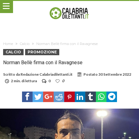
Home
Calcio
Norman Bellè firma con il Ravagnese
CALCIO
PROMOZIONE
Norman Bellè firma con il Ravagnese
Scritto da
Redazione Calabriadilettanti.it
Postato
30 Settembre 2022
2 min. di lettura
0
0