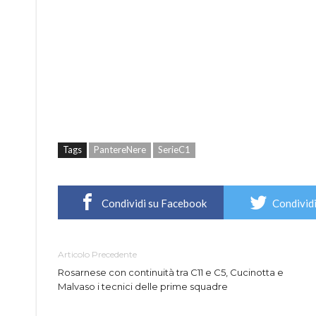
Tags
PantereNere
SerieC1
Condividi su Facebook
Condividi
Articolo Precedente
Rosarnese con continuità tra C11 e C5, Cucinotta e
Malvaso i tecnici delle prime squadre