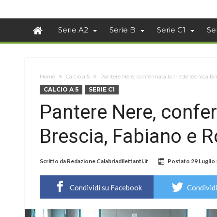
Serie A2
Serie B
Serie C1
Se
Home
Calcio a 5
Pantere Nere, confermata la triade tecnica B
CALCIO A 5
SERIE C1
Pantere Nere, confer
Brescia, Fabiano e 
Scritto da
Redazione Calabriadilettanti.it
Postato
29 Luglio
Condividi su Facebook
Condividi