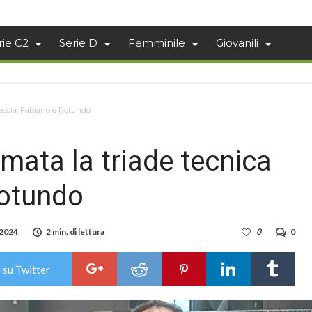
rie C2
Serie D
Femminile
Giovanili
rescia, Fabiano e Rotundo
mata la triade tecnica
Rotundo
 2024
2 min. di lettura
0
0
 su Twitter