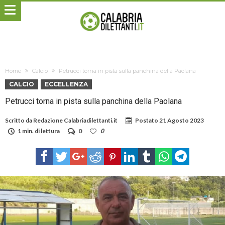
Home
Calcio
Petrucci torna in pista sulla panchina della Paolana
CALCIO
ECCELLENZA
Petrucci torna in pista sulla panchina della Paolana
Scritto da
Redazione Calabriadilettanti.it
Postato
21 Agosto 2023
1 min. di lettura
0
0