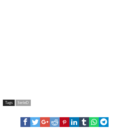
Tags
SerieD