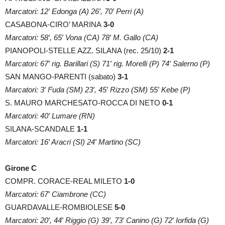
Marcatori: 12′ Edonga (A) 26′, 70′ Perri (A)
CASABONA-CIRO’ MARINA
3-0
Marcatori: 58′, 65′ Vona (CA) 78′ M. Gallo (CA)
PIANOPOLI-STELLE AZZ. SILANA (rec. 25/10)
2-1
Marcatori: 67′ rig. Barillari (S) 71′ rig. Morelli (P) 74′ Salerno (P)
SAN MANGO-PARENTI (sabato)
3-1
Marcatori: 3′ Fuda (SM) 23′, 45′ Rizzo (SM) 55′ Kebe (P)
S. MAURO MARCHESATO-ROCCA DI NETO
0-1
Marcatori: 40′ Lumare (RN)
SILANA-SCANDALE
1-1
Marcatori: 16′ Aracri (SI) 24′ Martino (SC)
Girone C
COMPR. CORACE-REAL MILETO
1-0
Marcatori: 67′ Ciambrone (CC)
GUARDAVALLE-ROMBIOLESE
5-0
Marcatori: 20′, 44′ Riggio (G) 39′, 73′ Canino (G) 72′ Iorfida (G)