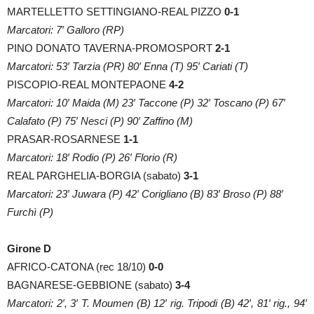
MARTELLETTO SETTINGIANO-REAL PIZZO
0-1
Marcatori: 7′ Galloro (RP)
PINO DONATO TAVERNA-PROMOSPORT
2-1
Marcatori: 53′ Tarzia (PR) 80′ Enna (T) 95′ Cariati (T)
PISCOPIO-REAL MONTEPAONE
4-2
Marcatori: 10′ Maida (M) 23′ Taccone (P) 32′ Toscano (P) 67′
Calafato (P) 75′ Nesci (P) 90′ Zaffino (M)
PRASAR-ROSARNESE
1-1
Marcatori: 18′ Rodio (P) 26′ Florio (R)
REAL PARGHELIA-BORGIA (sabato)
3-1
Marcatori: 23′ Juwara (P) 42′ Corigliano (B) 83′ Broso (P) 88′
Furchì (P)
Girone D
AFRICO-CATONA (rec 18/10)
0-0
BAGNARESE-GEBBIONE (sabato)
3-4
Marcatori: 2′, 3′ T. Moumen (B) 12′ rig. Tripodi (B) 42′, 81′ rig., 94′