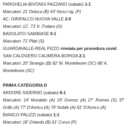
PARGHELIA-BIVONGI PAZZANO (sabato)
1-1
Marcatori: 21′ Deluca (B) 43′ Nesci rig. (P)
AC. GIRIFALCO-NUOVA VALLE
2-0
Marcatori: 12′, 73′ K. Fodaro (G)
BADOLATO-SAMBIASE
0-1
Marcatori: 71′ Platì (S)
GUARDAVALLE-REAL PIZZO
rinviata per procedura covid
SAN CALOGERO CALIMERA-BORGIA
2-1
Marcatori: 20′ Strangis (B) 82′ M. Monteleone (SC) 88′ A.
Monteleone (SC)
PRIMA CATEGORIA D
ARDORE-SIDERNO (sabato)
6-1
Marcatori: 14′ Morabito (A) 19′ Gomez (A) 27′ Romeo (S) 37′
Grillo (A) 77′ D’Amico (A) 79′ Nobile (A) 81′ D’Amico (A)
BIANCO-PALIZZI (sabato)
1-1
Marcatori: 18′ Orlando (B) 61′ Corso (P)