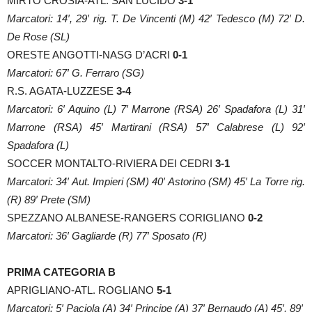
MIRTO CROSIA-ATL. SAN LUCIDO
3-1
Marcatori: 14′, 29′ rig. T. De Vincenti (M) 42′ Tedesco (M) 72′ D.
De Rose (SL)
ORESTE ANGOTTI-NASG D’ACRI
0-1
Marcatori: 67′ G. Ferraro (SG)
R.S. AGATA-LUZZESE
3-4
Marcatori: 6′ Aquino (L) 7′ Marrone (RSA) 26′ Spadafora (L) 31′
Marrone (RSA) 45′ Martirani (RSA) 57′ Calabrese (L) 92′
Spadafora (L)
SOCCER MONTALTO-RIVIERA DEI CEDRI
3-1
Marcatori: 34′ Aut. Impieri (SM) 40′ Astorino (SM) 45′ La Torre rig.
(R) 89′ Prete (SM)
SPEZZANO ALBANESE-RANGERS CORIGLIANO
0-2
Marcatori: 36′ Gagliarde (R) 77′ Sposato (R)
PRIMA CATEGORIA B
APRIGLIANO-ATL. ROGLIANO
5-1
Marcatori: 5′ Paciola (A) 34′ Principe (A) 37′ Bernaudo (A) 45′, 89′