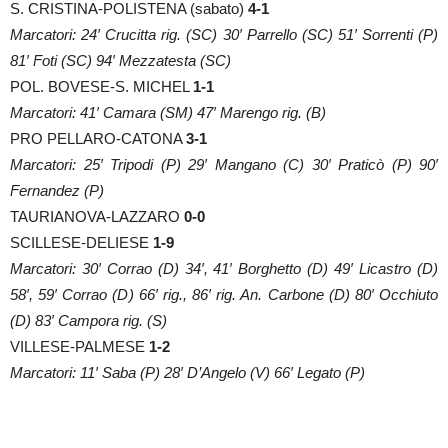
S. CRISTINA-POLISTENA (sabato)
4-1
Marcatori: 24′ Crucitta rig. (SC) 30′ Parrello (SC) 51′ Sorrenti (P)
81′ Foti (SC) 94′ Mezzatesta (SC)
POL. BOVESE-S. MICHEL
1-1
Marcatori: 41′ Camara (SM) 47′ Marengo rig. (B)
PRO PELLARO-CATONA
3-1
Marcatori: 25′ Tripodi (P) 29′ Mangano (C) 30′ Praticò (P) 90′
Fernandez (P)
TAURIANOVA-LAZZARO
0-0
SCILLESE-DELIESE
1-9
Marcatori: 30′ Corrao (D) 34′, 41′ Borghetto (D) 49′ Licastro (D)
58′, 59′ Corrao (D) 66′ rig., 86′ rig. An. Carbone (D) 80′ Occhiuto
(D) 83′ Campora rig. (S)
VILLESE-PALMESE
1-2
Marcatori: 11′ Saba (P) 28′ D’Angelo (V) 66′ Legato (P)