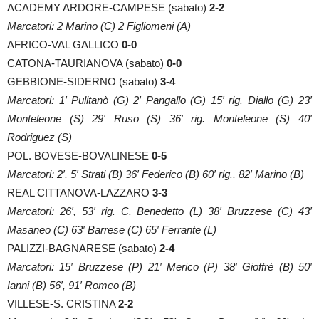
ACADEMY ARDORE-CAMPESE (sabato)
2-2
Marcatori: 2 Marino (C) 2 Figliomeni (A)
AFRICO-VAL GALLICO
0-0
CATONA-TAURIANOVA (sabato)
0-0
GEBBIONE-SIDERNO (sabato)
3-4
Marcatori: 1′ Pulitanò (G) 2′ Pangallo (G) 15′ rig. Diallo (G) 23′
Monteleone (S) 29′ Ruso (S) 36′ rig. Monteleone (S) 40′
Rodriguez (S)
POL. BOVESE-BOVALINESE
0-5
Marcatori: 2′, 5′ Strati (B) 36′ Federico (B) 60′ rig., 82′ Marino (B)
REAL CITTANOVA-LAZZARO
3-3
Marcatori: 26′, 53′ rig. C. Benedetto (L) 38′ Bruzzese (C) 43′
Masaneo (C) 63′ Barrese (C) 65′ Ferrante (L)
PALIZZI-BAGNARESE (sabato)
2-4
Marcatori: 15′ Bruzzese (P) 21′ Merico (P) 38′ Gioffrè (B) 50′
Ianni (B) 56′, 91′ Romeo (B)
VILLESE-S. CRISTINA
2-2