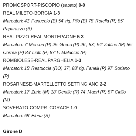
PROMOSPORT-PISCOPIO (sabato)
0-0
REAL MILETO-BORGIA
1-3
Marcatori: 41′ Panuccio (B) 54′ rig. Pilò (B) 78′ Rotella (R) 85′
Paparazzo (B)
REAL PIZZO-REAL MONTEPAONE
5-3
Marcatori: 7′ Mercuri (P) 25′ Greco (P) 26′, 53′, 54′ Zaffino (M) 55′
Correa (P) 83′ Liotti (P) 87′ F. Maluccio (P)
ROMBIOLESE-REAL PARGHELIA
1-3
Marcatori: 15′ Restuccia (RO) 37′, 88′ rig. Fanelli (P) 97′ Soriano
(P)
ROSARNESE-MARTELLETTO SETTINGIANO
2-2
Marcatori: 17′ Zurlo (M) 18′ Gentile (R) 74′ Macrì (R) 87′ Cirillo
(M)
SOVERATO-COMPR. CORACE
1-0
Marcatori: 69′ Elena (S)
Girone D