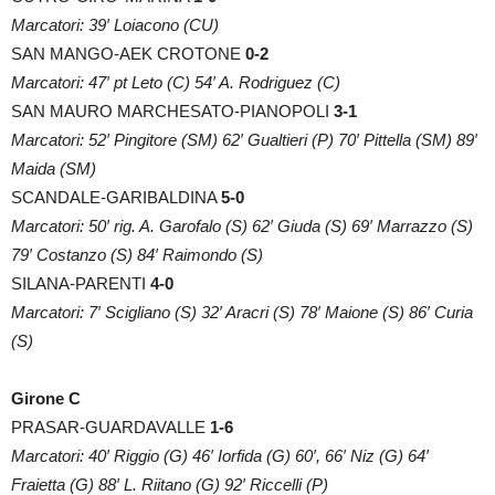
Marcatori: 39′ Loiacono (CU)
SAN MANGO-AEK CROTONE
0-2
Marcatori: 47′ pt Leto (C) 54′ A. Rodriguez (C)
SAN MAURO MARCHESATO-PIANOPOLI
3-1
Marcatori: 52′ Pingitore (SM) 62′ Gualtieri (P) 70′ Pittella (SM) 89′
Maida (SM)
SCANDALE-GARIBALDINA
5-0
Marcatori: 50′ rig. A. Garofalo (S) 62′ Giuda (S) 69′ Marrazzo (S)
79′ Costanzo (S) 84′ Raimondo (S)
SILANA-PARENTI
4-0
Marcatori: 7′ Scigliano (S) 32′ Aracri (S) 78′ Maione (S) 86′ Curia
(S)
Girone C
PRASAR-GUARDAVALLE
1-6
Marcatori: 40′ Riggio (G) 46′ Iorfida (G) 60′, 66′ Niz (G) 64′
Fraietta (G) 88′ L. Riitano (G) 92′ Riccelli (P)