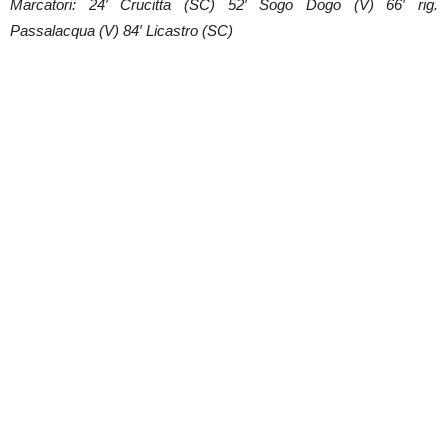
Marcatori: 24′ Crucitta (SC) 52′ Sogo Dogo (V) 66′ rig.
Passalacqua (V) 84′ Licastro (SC)