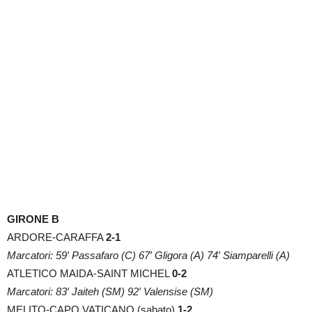
GIRONE B
ARDORE-CARAFFA
2-1
Marcatori: 59′ Passafaro (C) 67′ Gligora (A) 74′ Siamparelli (A)
ATLETICO MAIDA-SAINT MICHEL
0-2
Marcatori: 83′ Jaiteh (SM) 92′ Valensise (SM)
MELITO-CAPO VATICANO (sabato)
1-2