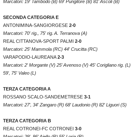
Marcatori: 19′ Tambodo (B) 69′ Pungitore (B) 81′ Ascoli (B)
SECONDA CATEGORIA E
ANTONIMINA-SANGIORGESE
2-0
Marcatori: 70′ rig., 75′ rig. A. Terranova (A)
REAL CITTANOVA-SPORT PALMI
2-0
Marcatori: 25′ Mammola (RC) 44′ Crucitta (RC)
VARAPODIO-LAUREANA
2-3
Marcatori: 2′ Morgante (V) 25′ Avenoso (V) 45′ Corigliano rig. (L)
59′, 75′ Valeo (L)
TERZA CATEGORIA A
ROSSANO SCALO-SANDEMETRESE
3-1
Marcatori: 27′, 34′ Zangaro (R) 68′ Laudonio (R) 82′ Liguori (S)
TERZA CATEGORIA B
REAL COTRONEI-FC COTRONEI
3-0
Marcatori: 29′, 86′ Aiello (R) 55′ Loria (R)