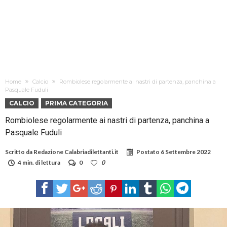
Home
Calcio
Rombiolese regolarmente ai nastri di partenza, panchina a
Pasquale Fuduli
CALCIO
PRIMA CATEGORIA
Rombiolese regolarmente ai nastri di partenza, panchina a
Pasquale Fuduli
Scritto da
Redazione Calabriadilettanti.it
Postato
6 Settembre 2022
4 min. di lettura
0
0