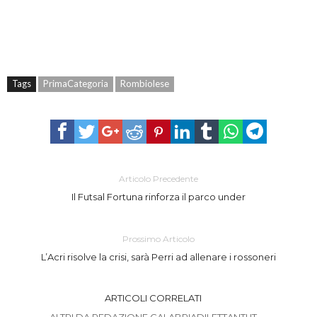
Tags
PrimaCategoria
Rombiolese
Articolo Precedente
Il Futsal Fortuna rinforza il parco under
Prossimo Articolo
L’Acri risolve la crisi, sarà Perri ad allenare i rossoneri
ARTICOLI CORRELATI
ALTRI DA REDAZIONE CALABRIADILETTANTI.IT