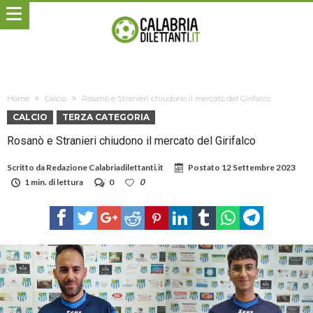
Home
Calcio
Rosanò e Stranieri chiudono il mercato del Girifalco
CALCIO
TERZA CATEGORIA
Rosanò e Stranieri chiudono il mercato del Girifalco
Scritto da
Redazione Calabriadilettanti.it
Postato
12 Settembre 2023
1 min. di lettura
0
0