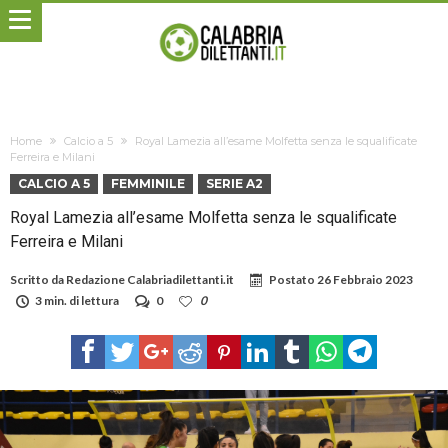
Home
Calcio a 5
Royal Lamezia all’esame Molfetta senza le squalificate
Ferreira e Milani
CALCIO A 5
FEMMINILE
SERIE A2
Royal Lamezia all’esame Molfetta senza le squalificate
Ferreira e Milani
Scritto da
Redazione Calabriadilettanti.it
Postato
26 Febbraio 2023
3 min. di lettura
0
0