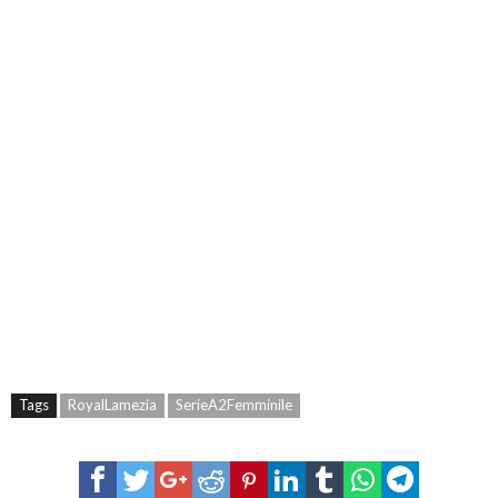
Tags
RoyalLamezia
SerieA2Femminile