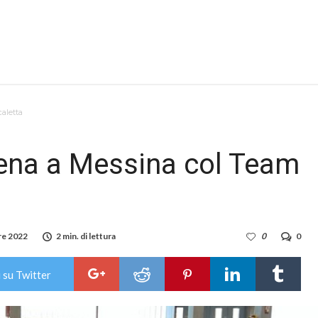
aletta
ena a Messina col Team
re 2022
2 min. di lettura
0
0
 su Twitter