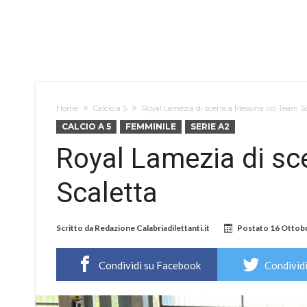
Home
Calcio a 5
Royal Lamezia di scena a Messina col Team Sc
CALCIO A 5
FEMMINILE
SERIE A2
Royal Lamezia di sc
Scaletta
Scritto da
Redazione Calabriadilettanti.it
Postato
16 Ottob
Condividi su Facebook
Condividi