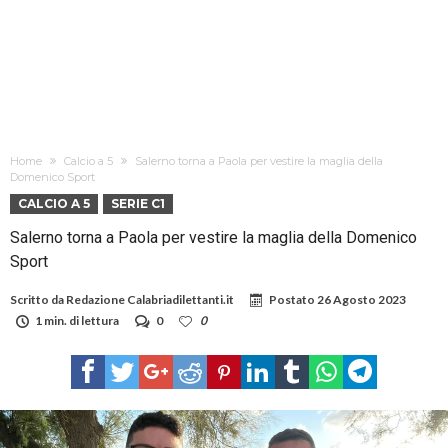
Home
Calcio a 5
Salerno torna a Paola per vestire la maglia della
Domenico Sport
CALCIO A 5
SERIE C1
Salerno torna a Paola per vestire la maglia della Domenico
Sport
Scritto da
Redazione Calabriadilettanti.it
Postato
26 Agosto 2023
1 min. di lettura
0
0