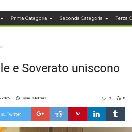
Prima Categoria
Seconda Categoria
Terza C
ze
lle e Soverato uniscono
o 2025
3 min. di lettura
0
0
 su Twitter