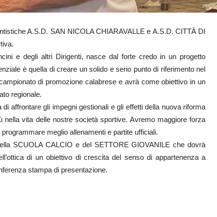
ilettantistiche A.S.D. SAN NICOLA CHIARAVALLE e A.S.D. CITTÀ DI
tiva.
ni e degli altri Dirigenti, nasce dal forte credo in un progetto
nziale è quella di creare un solido e serio punto di riferimento nel
il campionato di promozione calabrese e avrà come obiettivo in un
to regionale.
i affrontare gli impegni gestionali e gli effetti della nuova riforma
più nella vita delle nostre società sportive. Avremo maggiore forza
 programmare meglio allenamenti e partite ufficiali.
cita della SCUOLA CALCIO e del SETTORE GIOVANILE che dovrà
l’ottica di un obiettivo di crescita del senso di appartenenza a
conferenza stampa di presentazione.