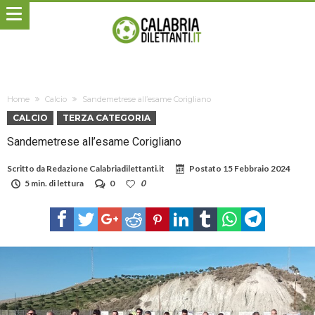
Home
Calcio
Sandemetrese all’esame Corigliano
CALCIO
TERZA CATEGORIA
Sandemetrese all’esame Corigliano
Scritto da
Redazione Calabriadilettanti.it
Postato
15 Febbraio 2024
5 min. di lettura
0
0