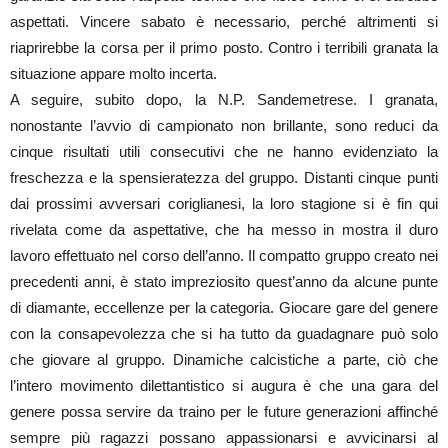
aspettati. Vincere sabato è necessario, perché altrimenti si
riaprirebbe la corsa per il primo posto. Contro i terribili granata la
situazione appare molto incerta.
A seguire, subito dopo, la N.P. Sandemetrese. I granata,
nonostante l’avvio di campionato non brillante, sono reduci da
cinque risultati utili consecutivi che ne hanno evidenziato la
freschezza e la spensieratezza del gruppo. Distanti cinque punti
dai prossimi avversari coriglianesi, la loro stagione si è fin qui
rivelata come da aspettative, che ha messo in mostra il duro
lavoro effettuato nel corso dell’anno. Il compatto gruppo creato nei
precedenti anni, è stato impreziosito quest’anno da alcune punte
di diamante, eccellenze per la categoria. Giocare gare del genere
con la consapevolezza che si ha tutto da guadagnare può solo
che giovare al gruppo. Dinamiche calcistiche a parte, ciò che
l’intero movimento dilettantistico si augura è che una gara del
genere possa servire da traino per le future generazioni affinché
sempre più ragazzi possano appassionarsi e avvicinarsi al