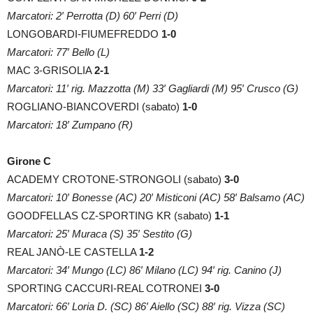
Marcatori: 2′ Perrotta (D) 60′ Perri (D)
LONGOBARDI-FIUMEFREDDO
1-0
Marcatori: 77′ Bello (L)
MAC 3-GRISOLIA
2-1
Marcatori: 11′ rig. Mazzotta (M) 33′ Gagliardi (M) 95′ Crusco (G)
ROGLIANO-BIANCOVERDI (sabato)
1-0
Marcatori: 18′ Zumpano (R)
Girone C
ACADEMY CROTONE-STRONGOLI (sabato)
3-0
Marcatori: 10′ Bonesse (AC) 20′ Misticoni (AC) 58′ Balsamo (AC)
GOODFELLAS CZ-SPORTING KR (sabato)
1-1
Marcatori: 25′ Muraca (S) 35′ Sestito (G)
REAL JANÒ-LE CASTELLA
1-2
Marcatori: 34′ Mungo (LC) 86′ Milano (LC) 94′ rig. Canino (J)
SPORTING CACCURI-REAL COTRONEI
3-0
Marcatori: 66′ Loria D. (SC) 86′ Aiello (SC) 88′ rig. Vizza (SC)