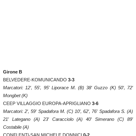
Girone B
BELVEDERE-KOMUNICANDO
3-3
Marcatori: 12′, 55′, 95′ Liporace M. (B) 38′ Guzzo (K) 50′, 72′
Mongbet (K)
CEEP VILLAGGIO EUROPA-APRIGLIANO
3-6
Marcatori: 2′, 59′ Spadafora M. (C) 10′, 62′, 76′ Spadafora S. (A)
21′ Lategano (A) 23′ Caracciolo (A) 40′ Simerano (C) 89′
Costabile (A)
CONFLENTI-SAN MICHELE DONNICI
0-2