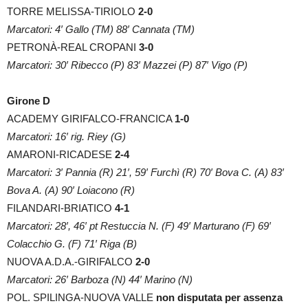
TORRE MELISSA-TIRIOLO
2-0
Marcatori: 4′ Gallo (TM) 88′ Cannata (TM)
PETRONÀ-REAL CROPANI
3-0
Marcatori: 30′ Ribecco (P) 83′ Mazzei (P) 87′ Vigo (P)
Girone D
ACADEMY GIRIFALCO-FRANCICA
1-0
Marcatori: 16′ rig. Riey (G)
AMARONI-RICADESE
2-4
Marcatori: 3′ Pannia (R) 21′, 59′ Furchì (R) 70′ Bova C. (A) 83′
Bova A. (A) 90′ Loiacono (R)
FILANDARI-BRIATICO
4-1
Marcatori: 28′, 46′ pt Restuccia N. (F) 49′ Marturano (F) 69′
Colacchio G. (F) 71′ Riga (B)
NUOVA A.D.A.-GIRIFALCO
2-0
Marcatori: 26′ Barboza (N) 44′ Marino (N)
POL. SPILINGA-NUOVA VALLE
non disputata per assenza