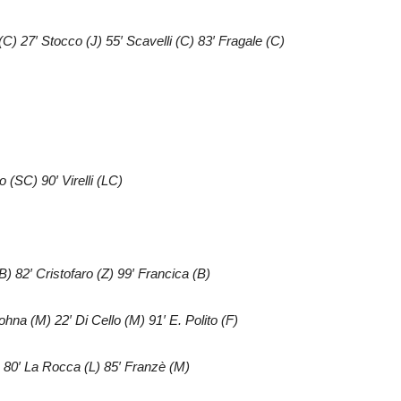
a (C) 27′ Stocco (J) 55′ Scavelli (C) 83′ Fragale (C)
 (SC) 90′ Virelli (LC)
B) 82′ Cristofaro (Z) 99′ Francica (B)
ohna (M) 22′ Di Cello (M) 91′ E. Polito (F)
M) 80′ La Rocca (L) 85′ Franzè (M)