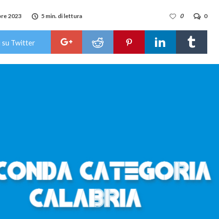
re 2023
5 min. di lettura
0
0
 su Twitter