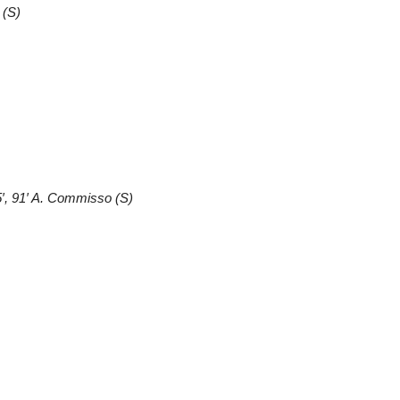
 (S)
65′, 91′ A. Commisso (S)