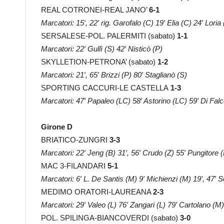
REAL COTRONEI-REAL JANO’
6-1
Marcatori: 15′, 22′ rig. Garofalo (C) 19′ Elia (C) 24′ Lori
SERSALESE-POL. PALERMITI (sabato)
1-1
Marcatori: 22′ Gullì (S) 42′ Nisticò (P)
SKYLLETION-PETRONA’ (sabato)
1-2
Marcatori: 21′, 65′ Brizzi (P) 80′ Staglianò (S)
SPORTING CACCURI-LE CASTELLA
1-3
Marcatori: 47′ Papaleo (LC) 58′ Astorino (LC) 59′ Di Falco
Girone D
BRIATICO-ZUNGRI
3-3
Marcatori: 22′ Jeng (B) 31′, 56′ Crudo (Z) 55′ Pungitore (
MAC 3-FILANDARI
5-1
Marcatori: 6′ L. De Santis (M) 9′ Michienzi (M) 19′, 47′ S
MEDIMO ORATORI-LAUREANA
2-3
Marcatori: 29′ Valeo (L) 76′ Zangari (L) 79′ Cartolano (
POL. SPILINGA-BIANCOVERDI (sabato)
3-0