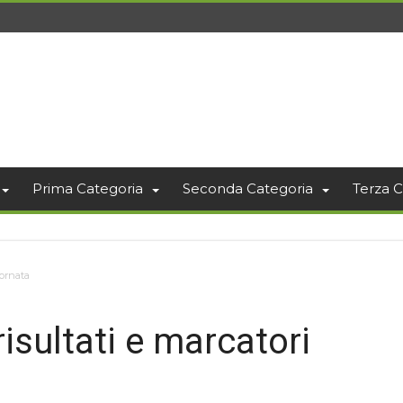
Prima Categoria
Seconda Categoria
Terza C
iornata
isultati e marcatori