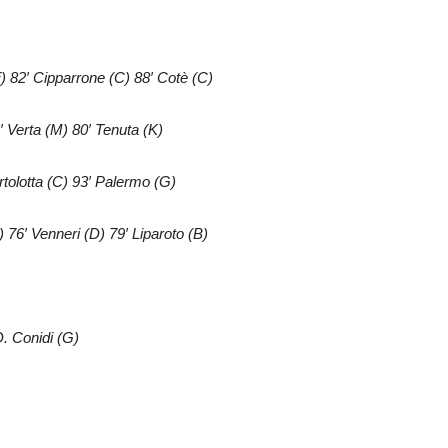
F) 82′ Cipparrone (C) 88′ Cotè (C)
 Verta (M) 80′ Tenuta (K)
rtolotta (C) 93′ Palermo (G)
 76′ Venneri (D) 79′ Liparoto (B)
D. Conidi (G)