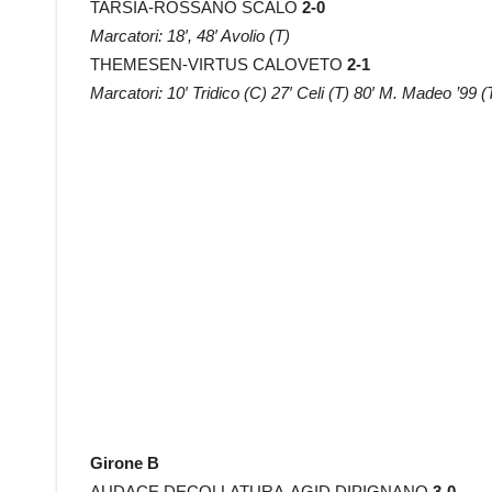
TARSIA-ROSSANO SCALO
2-0
Marcatori: 18′, 48′ Avolio (T)
THEMESEN-VIRTUS CALOVETO
2-1
Marcatori: 10′ Tridico (C) 27′ Celi (T) 80′ M. Madeo ’99 (
Girone B
AUDACE DECOLLATURA-AGID DIPIGNANO
3-0