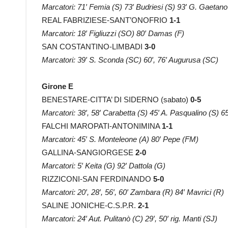
Marcatori: 71′ Femia (S) 73′ Budriesi (S) 93′ G. Gaetano
REAL FABRIZIESE-SANT’ONOFRIO
1-1
Marcatori: 18′ Figliuzzi (SO) 80′ Damas (F)
SAN COSTANTINO-LIMBADI
3-0
Marcatori: 39′ S. Sconda (SC) 60′, 76′ Augurusa (SC)
Girone E
BENESTARE-CITTA’ DI SIDERNO (sabato)
0-5
Marcatori: 38′, 58′ Carabetta (S) 45′ A. Pasqualino (S) 
FALCHI MAROPATI-ANTONIMINA
1-1
Marcatori: 45′ S. Monteleone (A) 80′ Pepe (FM)
GALLINA-SANGIORGESE
2-0
Marcatori: 5′ Keita (G) 92′ Dattola (G)
RIZZICONI-SAN FERDINANDO
5-0
Marcatori: 20′, 28′, 56′, 60′ Zambara (R) 84′ Mavrici (R)
SALINE JONICHE-C.S.P.R.
2-1
Marcatori: 24′ Aut. Pulitanò (C) 29′, 50′ rig. Manti (SJ)