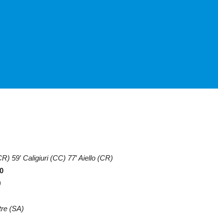
CR) 59′ Caligiuri (CC) 77′ Aiello (CR)
0
)
tre (SA)