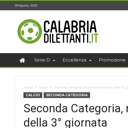
08 Agosto, 2026
Serie D
Eccellenza
Promozione
Home
Calcio
Seconda Categoria, risultati e marcatori della 3° g
CALCIO
SECONDA CATEGORIA
Seconda Categoria, r
della 3° giornata