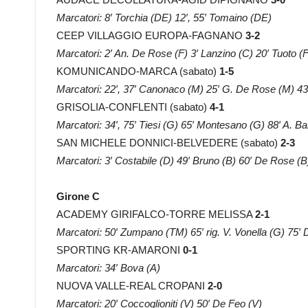
Marcatori: 8′ Torchia (DE) 12′, 55′ Tomaino (DE)
CEEP VILLAGGIO EUROPA-FAGNANO
3-2
Marcatori: 2′ An. De Rose (F) 3′ Lanzino (C) 20′ Tuoto (
KOMUNICANDO-MARCA (sabato)
1-5
Marcatori: 22′, 37′ Canonaco (M) 25′ G. De Rose (M) 43′
GRISOLIA-CONFLENTI (sabato)
4-1
Marcatori: 34′, 75′ Tiesi (G) 65′ Montesano (G) 88′ A. Ba
SAN MICHELE DONNICI-BELVEDERE (sabato)
2-3
Marcatori: 3′ Costabile (D) 49′ Bruno (B) 60′ De Rose (B)
Girone C
ACADEMY GIRIFALCO-TORRE MELISSA
2-1
Marcatori: 50′ Zumpano (TM) 65′ rig. V. Vonella (G) 75′ 
SPORTING KR-AMARONI
0-1
Marcatori: 34′ Bova (A)
NUOVA VALLE-REAL CROPANI
2-0
Marcatori: 20′ Coccoglioniti (V) 50′ De Feo (V)