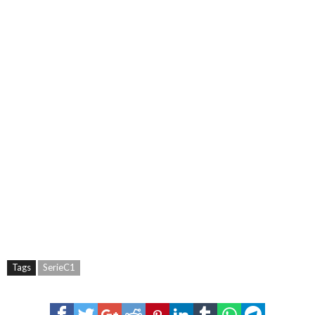
Tags
SerieC1