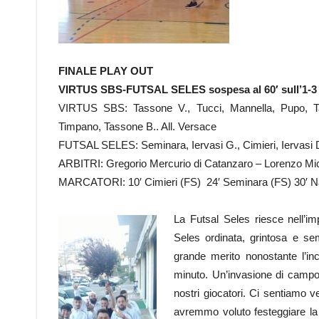
FINALE PLAY OUT
VIRTUS SBS-FUTSAL SELES sospesa al 60′ sull’1-3 p
VIRTUS SBS: Tassone V., Tucci, Mannella, Pupo, Tas
Timpano, Tassone B.. All. Versace
FUTSAL SELES: Seminara, Iervasi G., Cimieri, Iervasi D., 
ARBITRI: Gregorio Mercurio di Catanzaro – Lorenzo Mi
MARCATORI: 10′ Cimieri (FS) 24′ Seminara (FS) 30′ Nat
La Futsal Seles riesce nell’im
Seles ordinata, grintosa e se
grande merito nonostante l’inc
minuto. Un’invasione di campo 
nostri giocatori. Ci sentiamo 
avremmo voluto festeggiare la