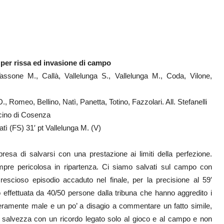
er rissa ed invasione di campo
sone M., Callà, Vallelunga S., Vallelunga M., Coda, Vilone,
Romeo, Bellino, Natì, Panetta, Totino, Fazzolari. All. Stefanelli
cino di Cosenza
ì (FS) 31′ pt Vallelunga M. (V)
presa di salvarsi con una prestazione ai limiti della perfezione.
mpre pericolosa in ripartenza. Ci siamo salvati sul campo con
rescioso episodio accaduto nel finale, per la precisione al 59′
effettuata da 40/50 persone dalla tribuna che hanno aggredito i
veramente male e un po’ a disagio a commentare un fatto simile,
 salvezza con un ricordo legato solo al gioco e al campo e non