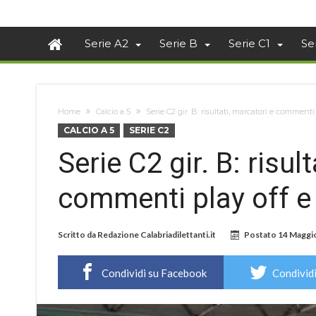
Serie A2
Serie B
Serie C1
Se
Home
Calcio a 5
Serie C2 gir. B: risultati, marcatori e commenti
CALCIO A 5
SERIE C2
Serie C2 gir. B: risul
commenti play off e 
Scritto da
Redazione Calabriadilettanti.it
Postato
14 Maggi
Condividi su Facebook
Condividi