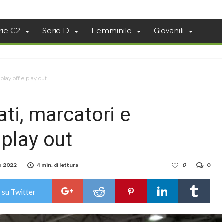
rie C2
Serie D
Femminile
Giovanili
 play off e play out
tati, marcatori e
play out
o 2022
4 min. di lettura
0
0
 su Twitter