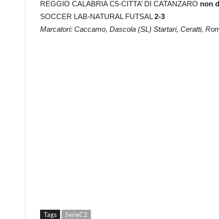
REGGIO CALABRIA C5-CITTA’ DI CATANZARO
non d
SOCCER LAB-NATURAL FUTSAL
2-3
Marcatori: Caccamo, Dascola (SL) Startari, Ceratti, Ro
Tags
SerieC2