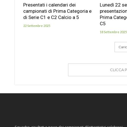
Presentati i calendari dei
Lunedì 22 se
campionati di Prima Categoria e
presentazion
di Serie C1 e C2 Calcio a 5
Prima Catego
C5
22 Settembre 2025
18 Settembre 2025
Carica
CLICCA 
Squadre, risultati e news dei campionati dilettantistici calabresi.