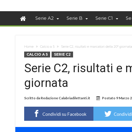
Serie A2
Serie B
Serie C1
Se
Home
Calcio a 5
Serie C2, risultati e marcatori della 20° giornat
CALCIO A 5
SERIE C2
Serie C2, risultati e
giornata
Scritto da
Redazione Calabriadilettanti.it
Postato
9 Marzo 
Condividi su Facebook
Condividi