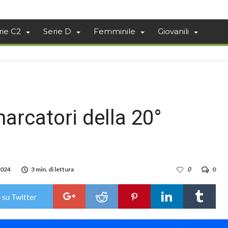
rie C2
Serie D
Femminile
Giovanili
a
 marcatori della 20°
2024
3 min. di lettura
0
0
 su Twitter