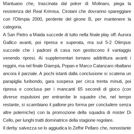
Mantuano che, trascinata dal poker di Molinaro, piega la
resistenza del Real Krimisa. Cirotani che dovranno spareggiare
con l’Olimpia 2000, perdente del girone B, per mantenere la
categoria.
A San Pietro a Maida succede di tutto nella finale play off: Aurora
Gallico avanti, poi ripresa e superata, ma sul 5-2 Olimpus
succede che i padroni di casa non gestiscono il vantaggio
venendo ripresi. Ai supplementari tornano addirittura avanti i
reggini, ma nel finale Giampà, Popan e Marco Catanzaro ribaltano
ancora il parziale. A pochi istanti dalla conclusione si scatena un
parapiglia furibondo, gara sospesa per circa trenta minuti, poi
ripresa e conclusa per i mancanti 65 secondi di gioco (con
diverse espulsioni per entrambe le squadre che, nel tempo
restante, si scambiano il pallone pro forma per concludere senza
altre polemiche) con la promozione della squadra di mister Di
Cello, per lunghi tratti dominatrice della stagione regolare.
Il derby salvezza se lo aggiudica lo Zefhir Pellaro che, nonostante