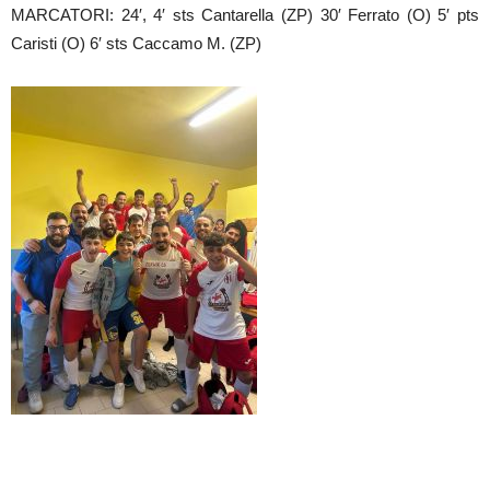
MARCATORI: 24′, 4′ sts Cantarella (ZP) 30′ Ferrato (O) 5′ pts
Caristi (O) 6′ sts Caccamo M. (ZP)