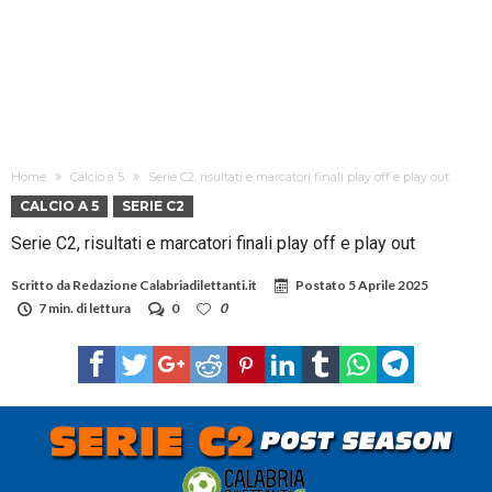
Home
Calcio a 5
Serie C2, risultati e marcatori finali play off e play out
CALCIO A 5
SERIE C2
Serie C2, risultati e marcatori finali play off e play out
Scritto da
Redazione Calabriadilettanti.it
Postato
5 Aprile 2025
7 min. di lettura
0
0