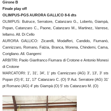
Girone B
Finale play off
OLIMPUS-PGS AURORA GALLICO 8-6 dts
OLIMPUS: Butruce, Serratore, Catanzaro G., Loberto, Giampà,
Popan, Catanzaro C., Paone, Catanzaro M., Martinez, Varrese,
Iellamo. All. Di Cello
AURORA GALLICO: Zicarelli, Modafferi, Candido, Fiumanò,
Cannizzaro, Romano, Falzia, Branca, Morena, Chindemi, Cama,
Corigliano. All. Gangemi
ARBITRI: Paolo Gianfranco Fiumara di Crotone e Antonio Monesi
di Crotone
MARCATORI: 1′, 31′, 34′, 1′ pts Cannizzaro (AG) 3′, 13′, 3′ sts
Popan (O) 6′, 11′, 17′ Catanzaro C. (O) 9′ Aut. Serratore (AG) 31′
pt Romano (AG) 4′ pts Giampà (O) 5′ sts Catanzaro M. (O)