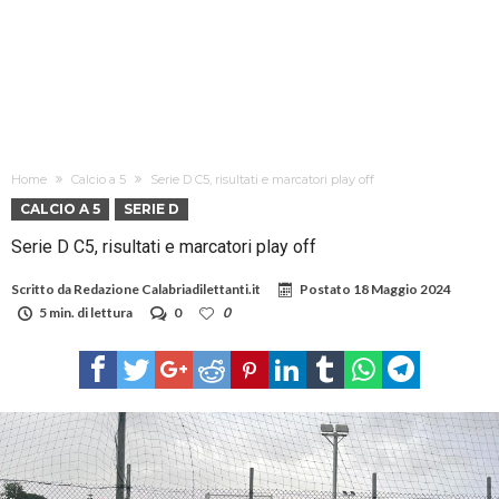
Home
Calcio a 5
Serie D C5, risultati e marcatori play off
CALCIO A 5
SERIE D
Serie D C5, risultati e marcatori play off
Scritto da
Redazione Calabriadilettanti.it
Postato
18 Maggio 2024
5 min. di lettura
0
0