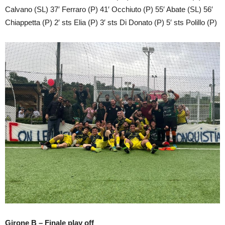
Calvano (SL) 37′ Ferraro (P) 41′ Occhiuto (P) 55′ Abate (SL) 56′
Chiappetta (P) 2′ sts Elia (P) 3′ sts Di Donato (P) 5′ sts Polillo (P)
Girone B – Finale play off