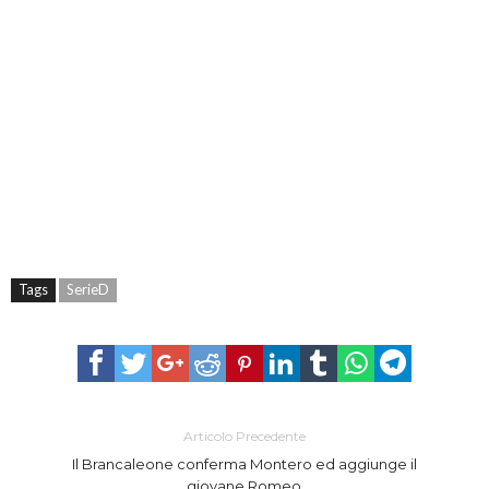
Tags
SerieD
Articolo Precedente
Il Brancaleone conferma Montero ed aggiunge il
giovane Romeo