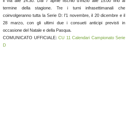
il via alle 14.30. Dal 7 aprile fischio d’inizio alle 15.00 fino al
termine della stagione. Tre i turni infrasettimanali che
coinvolgeranno tutta la Serie D: l’1 novembre, il 20 dicembre e il
28 marzo, con gli ultimi due i consueti anticipi previsti in
occasione del Natale e della Pasqua.
COMUNICATO UFFICIALE:
CU 11 Calendari Campionato Serie
D