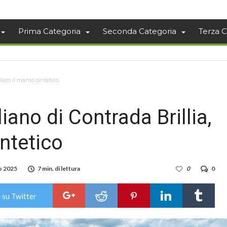
Prima Categoria
Seconda Categoria
Terza C
llato il manto sintetico
liano di Contrada Brillia,
intetico
o 2025
7 min. di lettura
0
0
 su Twitter