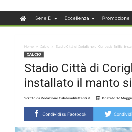
Serie D
Eccellenza
Promozione
Home
Calcio
Stadio Città di Corigliano di Contrada Brillia, insta
CALCIO
Stadio Città di Corig
installato il manto s
Scritto da
Redazione Calabriadilettanti.it
Postato
16 Maggi
Condividi su Facebook
Condividi