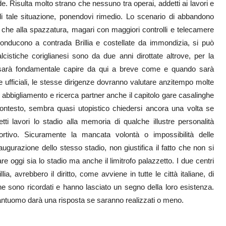
e. Risulta molto strano che nessuno tra operai, addetti ai lavori e
i tale situazione, ponendovi rimedio. Lo scenario di abbandono
a che alla spazzatura, magari con maggiori controlli e telecamere
conducono a contrada Brillia e costellate da immondizia, si può
istiche coriglianesi sono da due anni dirottate altrove, per la
sarà fondamentale capire da qui a breve come e quando sarà
re ufficiali, le stesse dirigenze dovranno valutare anzitempo molte
, abbigliamento e ricerca partner anche il capitolo gare casalinghe
contesto, sembra quasi utopistico chiedersi ancora una volta se
detti lavori lo stadio alla memoria di qualche illustre personalità
rtivo. Sicuramente la mancata volontà o impossibilità delle
ugurazione dello stesso stadio, non giustifica il fatto che non si
are oggi sia lo stadio ma anche il limitrofo palazzetto. I due centri
ia, avrebbero il diritto, come avviene in tutte le città italiane, di
he sono ricordati e hanno lasciato un segno della loro esistenza.
alantuomo darà una risposta se saranno realizzati o meno.