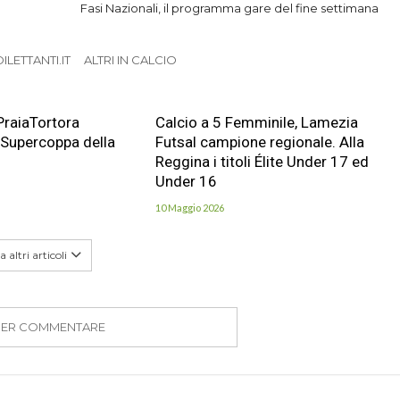
Fasi Nazionali, il programma gare del fine settimana
LETTANTI.IT
ALTRI IN CALCIO
PraiaTortora
Calcio a 5 Femminile, Lamezia
 Supercoppa della
Futsal campione regionale. Alla
Reggina i titoli Élite Under 17 ed
Under 16
10 Maggio 2026
 altri articoli
PER COMMENTARE