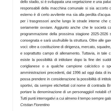
dello stadio, si è sviluppata una vegetazione e una palud
responsabili della macchina comunale si sia accorto d
esterno è di certo avvilente ma sia alla perdita d’acqu
per i trasgressori anche lungo le strade interne che 
seriamente ovviare. Aggiunto anche che le società calc
programmazione della prossima stagione 2025-2026 
consegnata e sarà usufruibile la struttura. Oltre alle ga
voci: oltre a costituzione di dirigenza, mercato, squadre
e soprattutto campo di allenamento. Tuttavia, in tale 
esiste la possibilità di intitolare dopo la fine dei sud
coriglianese o a qualche campione calcistico o spo
amministrazioni precedenti, dal 1996 ad oggi data di ina
possa prendere in considerazione la possibilità di intitol
sportivi, da sempre etichettati col nome di contrada Brill
portare la denominazione di un personaggio/i notabili c
Tutti punti interrogativi a cui almeno il tempo sempre g
Cristian Fiorentino