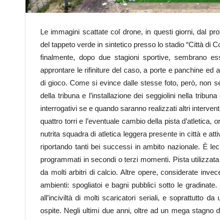
Le immagini scattate col drone, in questi giorni, dal p
del tappeto verde in sintetico presso lo stadio “Città di Cor
finalmente, dopo due stagioni sportive, sembrano ess
approntare le rifiniture del caso, a porte e panchine ed al
di gioco. Come si evince dalle stesse foto, però, non se
della tribuna e l’installazione dei seggiolini nella tribuna
interrogativi se e quando saranno realizzati altri interventi.
quattro torri e l’eventuale cambio della pista d’atletica,
nutrita squadra di atletica leggera presente in città e atti
riportando tanti bei successi in ambito nazionale. È le
programmati in secondi o terzi momenti. Pista utilizzata 
da molti arbitri di calcio. Altre opere, considerate inv
ambienti: spogliatoi e bagni pubblici sotto le gradinate. 
all’inciviltà di molti scaricatori seriali, e soprattutto 
ospite. Negli ultimi due anni, oltre ad un mega stagno