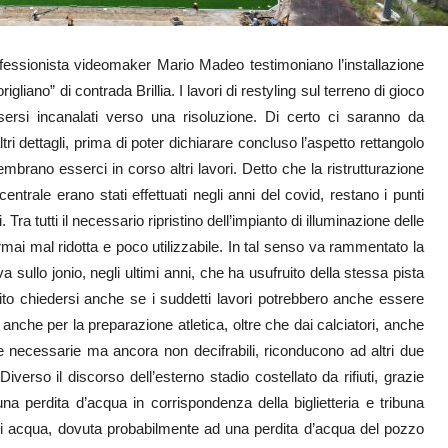
rofessionista videomaker Mario Madeo testimoniano l’installazione
igliano” di contrada Brillia. I lavori di restyling sul terreno di gioco
ersi incanalati verso una risoluzione. Di certo ci saranno da
tri dettagli, prima di poter dichiarare concluso l’aspetto rettangolo
mbrano esserci in corso altri lavori. Detto che la ristrutturazione
 centrale erano stati effettuati negli anni del covid, restano i punti
 Tra tutti il necessario ripristino dell’impianto di illuminazione delle
 ormai mal ridotta e poco utilizzabile. In tal senso va rammentato la
va sullo jonio, negli ultimi anni, che ha usufruito della stessa pista
cito chiedersi anche se i suddetti lavori potrebbero anche essere
anche per la preparazione atletica, oltre che dai calciatori, anche
ece necessarie ma ancora non decifrabili, riconducono ad altri due
Diverso il discorso dell’esterno stadio costellato da rifiuti, grazie
da una perdita d’acqua in corrispondenza della biglietteria e tribuna
 di acqua, dovuta probabilmente ad una perdita d’acqua del pozzo