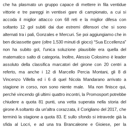
che ha plasmato un gruppo capace di mettere in fila ventidue
vittorie e tre pareggi in ventisei gare di campionato, a cui si
accoda il miglior attacco con 68 reti e la miglior difesa con
soltanto 12 gol subiti dai due estremi difensori che si sono
alternati tra i pali, Gonzales e Mercuri. Se poi aggiungiamo che in
ben diciassette gare (oltre 1.530 minuti di gioco) “Sua Eccellenza”
non ha subito gol, l’unica soluzione plausibile era quella del
matematico salto di categoria. Inoltre, Alessio Colosimo è leader
assoluto della classifica marcatori del girone con 20 centri a
referto, ma anche i 12 di Marcello Percia Montani, gli 8 di
Vincenzo Villella ed i 6 di quel Nicola Mandarano arrivato a
stagione in corso, non sono niente male. Ma non finisce qui,
perché vincendo gli ultimi quattro incontri, la Promosport potrebbe
chiudere a quota 81 punti, una vetta superata nella storia del
girone A soltanto da un’altra corazzata, il Corigliano del 2017, che
terminò la stagione a quota 83. E sullo sfondo si intravede già la
sfida al Locri, e ad una tra Brancaleone e Gioiese, per la