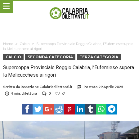
Home
Calcio
Supercoppa Provinciale Reggio Calabria, l’Eufemiese supera
la Melicucchese ai rigori
CALCIO
SECONDA CATEGORIA
TERZA CATEGORIA
Supercoppa Provinciale Reggio Calabria, l’Eufemiese supera
la Melicucchese ai rigori
Scritto da
Redazione Calabriadilettanti.it
Postato
29 Aprile 2025
4 min. di lettura
0
0