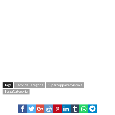
Tags
SecondaCategoria
SupercoppaProvinciale
TerzaCategoria