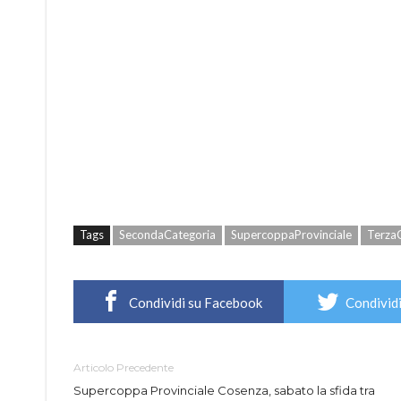
Tags
SecondaCategoria
SupercoppaProvinciale
Terza
Condividi su Facebook
Condividi
Articolo Precedente
Supercoppa Provinciale Cosenza, sabato la sfida tra