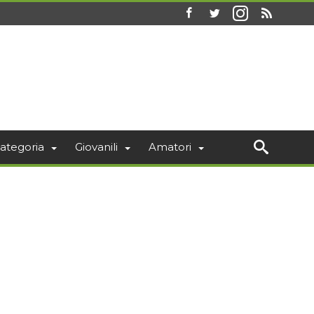
ategoria
Giovanili
Amatori