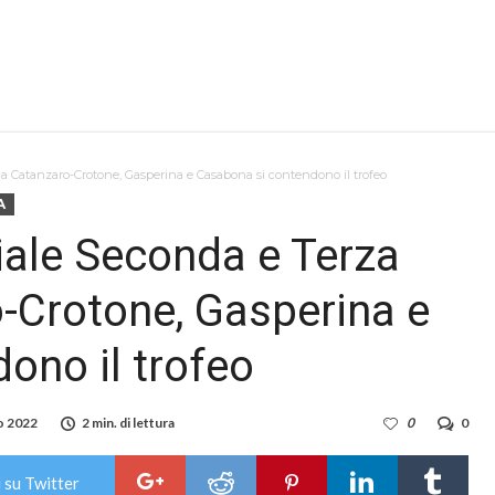
a Catanzaro-Crotone, Gasperina e Casabona si contendono il trofeo
A
ale Seconda e Terza
-Crotone, Gasperina e
ono il trofeo
o 2022
2 min. di lettura
0
0
 su Twitter