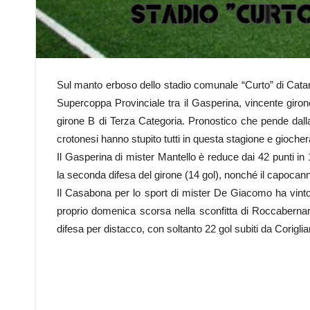
Sul manto erboso dello stadio comunale “Curto” di Cata
Supercoppa Provinciale tra il Gasperina, vincente giro
girone B di Terza Categoria. Pronostico che pende dalla 
crotonesi hanno stupito tutti in questa stagione e gioch
Il Gasperina di mister Mantello è reduce dai 42 punti in
la seconda difesa del girone (14 gol), nonché il capocan
Il Casabona per lo sport di mister De Giacomo ha vinto i
proprio domenica scorsa nella sconfitta di Roccaberna
difesa per distacco, con soltanto 22 gol subiti da Corigl