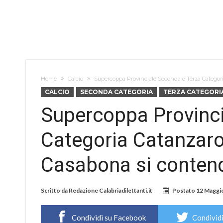
Home
Calcio
Supercoppa Provinciale Seconda e Terza Categori
CALCIO
SECONDA CATEGORIA
TERZA CATEGORI
Supercoppa Provinci
Categoria Catanzaro
Casabona si contend
Scritto da
Redazione Calabriadilettanti.it
Postato
12 Maggi
Condividi su Facebook
Condividi