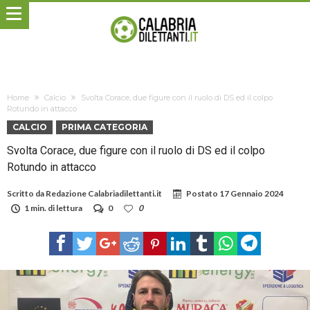
Home
Calcio
Svolta Corace, due figure con il ruolo di DS ed il colpo
Rotundo in attacco
CALCIO
PRIMA CATEGORIA
Svolta Corace, due figure con il ruolo di DS ed il colpo
Rotundo in attacco
Scritto da
Redazione Calabriadilettanti.it
Postato
17 Gennaio 2024
1 min. di lettura
0
0