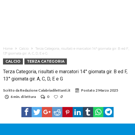
Home
Calcio
Terza Categoria, risultati e marcatori 14° giornata gir. B ed F,
13° giornata gir. A, C, D, E e G
CALCIO
TERZA CATEGORIA
Terza Categoria, risultati e marcatori 14° giornata gir. B ed F,
13° giornata gir. A, C, D, E e G
Scritto da
Redazione Calabriadilettanti.it
Postato
2 Marzo 2025
6 min. di lettura
0
0