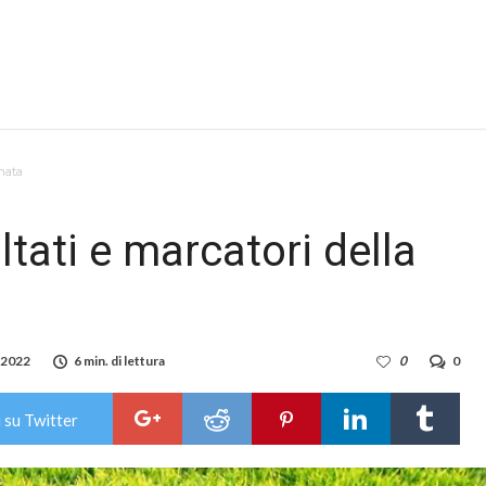
rnata
ltati e marcatori della
 2022
6 min. di lettura
0
0
 su Twitter