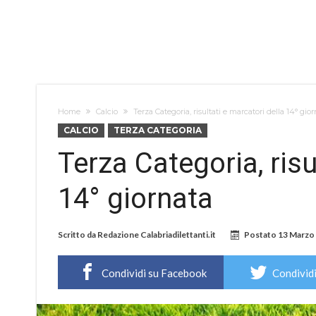
Home
Calcio
Terza Categoria, risultati e marcatori della 14° gio
CALCIO
TERZA CATEGORIA
Terza Categoria, risu
14° giornata
Scritto da
Redazione Calabriadilettanti.it
Postato
13 Marzo
Condividi su Facebook
Condividi