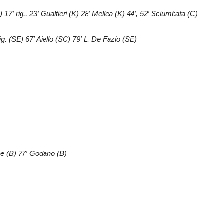
 17′ rig., 23′ Gualtieri (K) 28′ Mellea (K) 44′, 52′ Sciumbata (C)
g. (SE) 67′ Aiello (SC) 79′ L. De Fazio (SE)
ce (B) 77′ Godano (B)