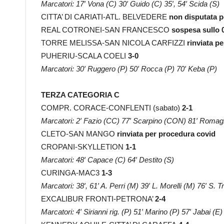
Marcatori: 17′ Vona (C) 30′ Guido (C) 35′, 54′ Scida (S)
CITTA’ DI CARIATI-ATL. BELVEDERE
non disputata p
REAL COTRONEI-SAN FRANCESCO
sospesa sullo 0-
TORRE MELISSA-SAN NICOLA CARFIZZI
rinviata p
PUHERIU-SCALA COELI
3-0
Marcatori: 30′ Ruggero (P) 50′ Rocca (P) 70′ Keba (P)
TERZA CATEGORIA C
COMPR. CORACE-CONFLENTI (sabato)
2-1
Marcatori: 2′ Fazio (CC) 77′ Scarpino (CON) 81′ Romag
CLETO-SAN MANGO
rinviata per procedura covid
CROPANI-SKYLLETION
1-1
Marcatori: 48′ Capace (C) 64′ Destito (S)
CURINGA-MAC3
1-3
Marcatori: 38′, 61′ A. Perri (M) 39′ L. Morelli (M) 76′ S. T
EXCALIBUR FRONTI-PETRONA’
2-4
Marcatori: 4′ Sirianni rig. (P) 51′ Marino (P) 57′ Jabai (E)