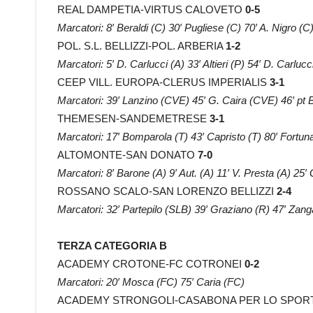
REAL DAMPETIA-VIRTUS CALOVETO
0-5
Marcatori: 8′ Beraldi (C) 30′ Pugliese (C) 70′ A. Nigro (
POL. S.L. BELLIZZI-POL. ARBERIA
1-2
Marcatori: 5′ D. Carlucci (A) 33′ Altieri (P) 54′ D. Carlucc
CEEP VILL. EUROPA-CLERUS IMPERIALIS
3-1
Marcatori: 39′ Lanzino (CVE) 45′ G. Caira (CVE) 46′ pt Ba
THEMESEN-SANDEMETRESE
3-1
Marcatori: 17′ Bomparola (T) 43′ Capristo (T) 80′ Fortuna
ALTOMONTE-SAN DONATO
7-0
Marcatori: 8′ Barone (A) 9′ Aut. (A) 11′ V. Presta (A) 25′
ROSSANO SCALO-SAN LORENZO BELLIZZI
2-4
Marcatori: 32′ Partepilo (SLB) 39′ Graziano (R) 47′ Zangar
TERZA CATEGORIA B
ACADEMY CROTONE-FC COTRONEI
0-2
Marcatori: 20′ Mosca (FC) 75′ Caria (FC)
ACADEMY STRONGOLI-CASABONA PER LO SPOR