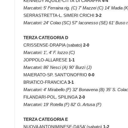
KENNEDY AQUILE-CITTA’ DI CARAFFA
4-4
Marcatori: 5′ Ferraina rig. (C) 7′ Mazzei (C) 14′ Madia (K)
SERRASTRETTA-L. SIMERI CRICHI
3-2
Marcatori: 24′ Colao (SC) 57′ Iaconesso (SE) 61′ Buso ri
TERZA CATEGORIA D
CRISSENSE-DRAPIA (sabato)
2-0
Marcatori: 1′, 4′ F. Iozzo (C)
JOPPOLO-ALLARESE
1-1
Marcatori: 86′ Nesci (A) 90′ Burzì (J)
MAIERATO-SP. SANT’ONOFRIO
0-0
BRIATICO-FRANCICA
3-1
Marcatori: 4′ Mirabello (F) 32′ Bonavena (B) 35′ S. Cola
FILANDARI-POL. SPILINGA
2-0
Marcatori: 19′ Rotella (F) 82′ G. Artusa (F)
TERZA CATEGORIA E
NUOVA ANTONIMINESE-DASA’ (sabato)
1-2