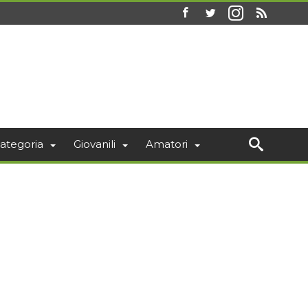
ategoria
Giovanili
Amatori