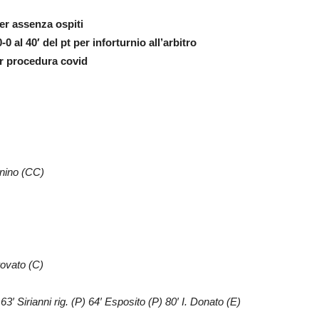
er assenza ospiti
0 al 40′ del pt per inforturnio all’arbitro
er procedura covid
nino (CC)
rovato (C)
 63′ Sirianni rig. (P) 64′ Esposito (P) 80′ I. Donato (E)