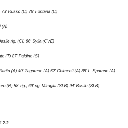
C) 73′ Russo (C) 79′ Fontana (C)
i (A)
sile rig. (CI) 86′ Sylla (CVE)
to (T) 87′ Paldino (S)
 Garita (A) 40′ Zagarese (A) 62′ Chimenti (A) 88′ L. Sparano (A)
o (R) 58′ rig., 69′ rig. Miraglia (SLB) 94′ Basile (SLB)
T
2-2