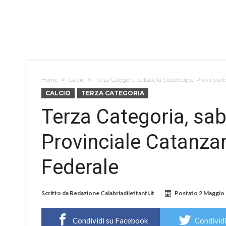
Home
Calcio
Terza Categoria, sabato la Supercoppa Provincial
CALCIO
TERZA CATEGORIA
Terza Categoria, sa
Provinciale Catanzar
Federale
Scritto da
Redazione Calabriadilettanti.it
Postato
2 Maggio
Condividi su Facebook
Condividi