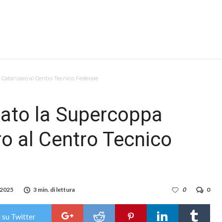
e Catanzaro al Centro Tecnico Federale
bato la Supercoppa
o al Centro Tecnico
 2025
3 min. di lettura
0
0
 su Twitter