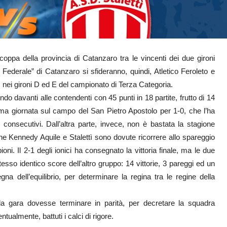
oppa della provincia di Catanzaro tra le vincenti dei due gironi
 Federale” di Catanzaro si sfideranno, quindi, Atletico Feroleto e
, nei gironi D ed E del campionato di Terza Categoria.
do davanti alle contendenti con 45 punti in 18 partite, frutto di 14
prima giornata sul campo del San Pietro Apostolo per 1-0, che l’ha
i consecutivi. Dall’altra parte, invece, non è bastata la stagione
he Kennedy Aquile e Stalettì sono dovute ricorrere allo spareggio
ni. Il 2-1 degli ionici ha consegnato la vittoria finale, ma le due
sso identico score dell’altro gruppo: 14 vittorie, 3 pareggi ed un
na dell’equilibrio, per determinare la regina tra le regine della
a gara dovesse terminare in parità, per decretare la squadra
tualmente, battuti i calci di rigore.