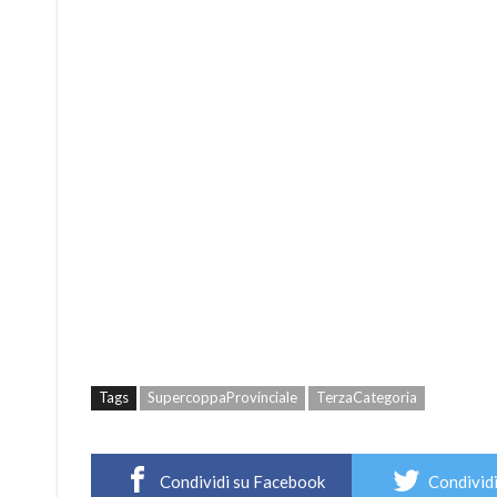
Tags
SupercoppaProvinciale
TerzaCategoria
Condividi su Facebook
Condividi