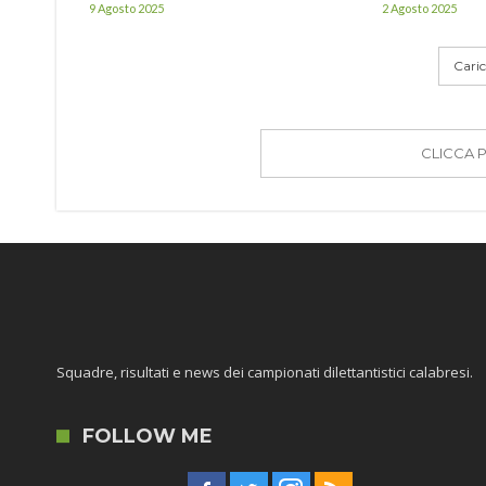
9 Agosto 2025
2 Agosto 2025
Carica
CLICCA 
Squadre, risultati e news dei campionati dilettantistici calabresi.
FOLLOW ME