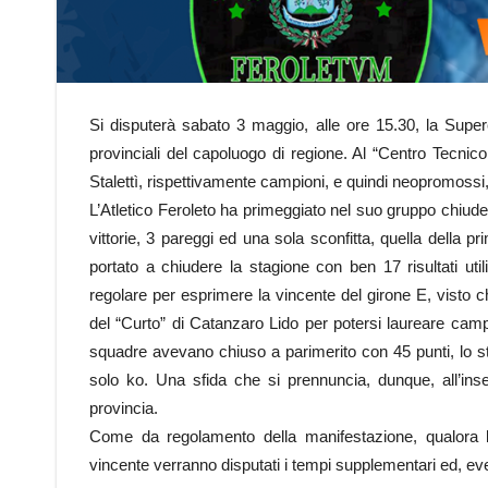
Si disputerà sabato 3 maggio, alle ore 15.30, la Superc
provinciali del capoluogo di regione. Al “Centro Tecnico
Stalettì, rispettivamente campioni, e quindi neopromossi
L’Atletico Feroleto ha primeggiato nel suo gruppo chiuden
vittorie, 3 pareggi ed una sola sconfitta, quella della 
portato a chiudere la stagione con ben 17 risultati util
regolare per esprimere la vincente del girone E, visto c
del “Curto” di Catanzaro Lido per potersi laureare campio
squadre avevano chiuso a parimerito con 45 punti, lo ste
solo ko. Una sfida che si prennuncia, dunque, all’inseg
provincia.
Come da regolamento della manifestazione, qualora l
vincente verranno disputati i tempi supplementari ed, even