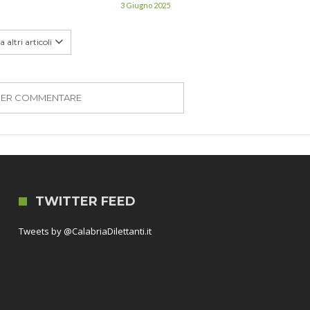
3 Giugno 2025
 altri articoli
PER COMMENTARE
TWITTER FEED
Tweets by @CalabriaDilettanti.it