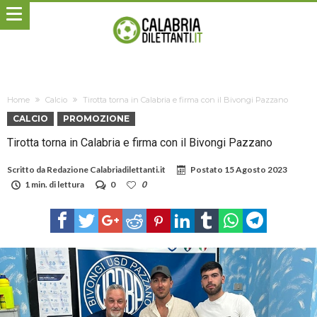
Home
Calcio
Tirotta torna in Calabria e firma con il Bivongi Pazzano
CALCIO
PROMOZIONE
Tirotta torna in Calabria e firma con il Bivongi Pazzano
Scritto da
Redazione Calabriadilettanti.it
Postato
15 Agosto 2023
1 min. di lettura
0
0