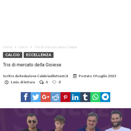
Home
Calcio
Tris di mercato della Gioiese
CALCIO
ECCELLENZA
Tris di mercato della Gioiese
Scritto da
Redazione Calabriadilettanti.it
Postato
19 Luglio 2023
1 min. di lettura
0
0