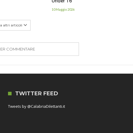
Under 16
10 Maggio 2026
 altri articoli
PER COMMENTARE
TWITTER FEED
Tweets by @CalabriaDilettanti.it