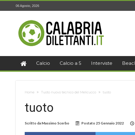
06 Agosto, 2026
Calcio
Calcio a 5
Interviste
Beac
Home
Tuoto nuovo tecnico del Melicucco
tuoto
tuoto
Scritto da
Massimo Scerbo
Postato
25 Gennaio 2022