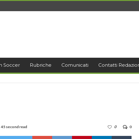
h Soccer
Rubriche
Comunicati
Contatti Redazio
45 second read
0
0