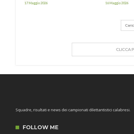
17 Maggio 2026
16 Maggio 2026
Carica
CLICCA 
Squadre, risultati e news dei campionati dilettantistici calabresi.
FOLLOW ME