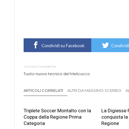
Condividi su Facebook
Condividi
Articolo Precedente
Tuoto nuovo tecnico del Melicucco
ARTICOLI CORRELATI
ALTRI DA MASSIMO SCERBO
A
Triplete Soccer Montalto con la
La Digiesse 
Coppa della Regione Prima
conquista la
Categoria
Regione