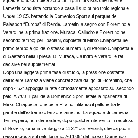
squadre forti, complete sotto tutti i punti di vista, che l’Icierre
Lamezia conquista portando a casa il suo primo titolo regionale
Under 19 C5, battendo la Domenico Sport sul parquet del
Palasport “Europa” di Rende. Lametini a segno con Fiorentino e
Verardi nella prima frazione, Muraca, Calindro e Fiorentino nel
secondo tempo; per i paolani, doppietta di Mirko Chiappetta nel
primo tempo e gol dello stesso numero 8, di Paolino Chiappetta e
di Gaetano nella ripresa. Di Muraca, Calindro e Verardi le reti
decisive nei supplementari.
Dopo una leggera prima fase di studio, la pressione costante
dell’Icierre Lamezia viene concretizzata dal gol di Fiorentino, che
dopo 4’52” appoggia in rete comodamente appostato sul secondo
palo. A 7’09” il pari della Domenico Sport, letale la ripartenza di
Mirko Chiappetta, che beffa Piraino infilando il pallone tra le
gambe dell’estremo difensore lametino. La squadra di Lamezia
Terme, però, non demorde e, dopo qualche intervento miracoloso
di Novello, torna in vantaggio a 11’27” con Verardi, che da pochi
passi incrocia sul palo lontano. Ad 1’08” dal riposo, Domenico