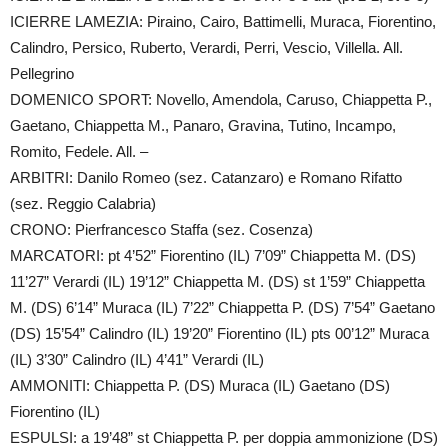
ICIERRE LAMEZIA: Piraino, Cairo, Battimelli, Muraca, Fiorentino,
Calindro, Persico, Ruberto, Verardi, Perri, Vescio, Villella. All.
Pellegrino
DOMENICO SPORT: Novello, Amendola, Caruso, Chiappetta P.,
Gaetano, Chiappetta M., Panaro, Gravina, Tutino, Incampo,
Romito, Fedele. All. –
ARBITRI: Danilo Romeo (sez. Catanzaro) e Romano Rifatto
(sez. Reggio Calabria)
CRONO: Pierfrancesco Staffa (sez. Cosenza)
MARCATORI: pt 4’52” Fiorentino (IL) 7’09” Chiappetta M. (DS)
11’27” Verardi (IL) 19’12” Chiappetta M. (DS) st 1’59” Chiappetta
M. (DS) 6’14” Muraca (IL) 7’22” Chiappetta P. (DS) 7’54” Gaetano
(DS) 15’54” Calindro (IL) 19’20” Fiorentino (IL) pts 00’12” Muraca
(IL) 3’30” Calindro (IL) 4’41” Verardi (IL)
AMMONITI: Chiappetta P. (DS) Muraca (IL) Gaetano (DS)
Fiorentino (IL)
ESPULSI: a 19’48” st Chiappetta P. per doppia ammonizione (DS)