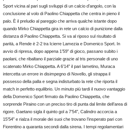
Sport vicina al pari sugli sviluppi di un calcio d’angolo, con la
conclusione al volo di Paolino Chiappetta che centra in pieno il
palo. È il preludio al pareggio che arriva qualche istante dopo
quando Mirko Chiappetta gira in rete un calcio di punizione dalla
distanza di Paolino Chiappetta. Si va al riposo sul risultato di
parità, a Rende è 2-2 tra Icierre Lamezia e Domenico Sport. In
avvio di ripresa, dopo appena 1’59” di gioco, passano subito i
paolani, che ribaltano il parziale grazie al tris personale di uno
scatenato Mirko Chiappetta. A 6’14” il pari lametino, Muraca
intercetta un errore in disimpegno di Novello, gli strappa il
possesso della palla e segna indisturbato la rete che riporta il
match in perfetto equilibrio. Un minuto più tardi il nuovo vantaggio
della Domenico Sport firmato da Paolino Chiappetta, che
sorprende Piraino con un preciso tiro di punta dal limite dell’area di
rigore. Gaetano sigla il quinto gol a 7’54”, Calindro accorcia a
15’54” e rialza il morale dei suoi che trovano l’insperato pari con
Fiorentino a quaranta secondi dalla sirena. I tempi regolamentari