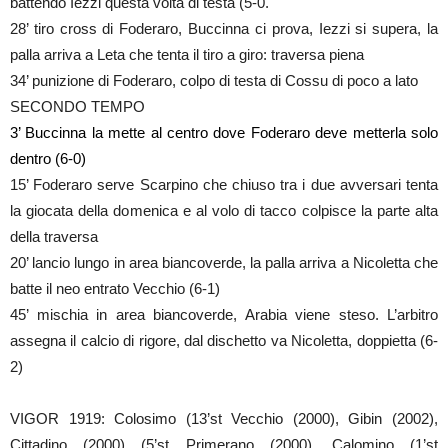
battendo Iezzi questa volta di testa (5-0.
28’ tiro cross di Foderaro, Buccinna ci prova, Iezzi si supera, la
palla arriva a Leta che tenta il tiro a giro: traversa piena
34’ punizione di Foderaro, colpo di testa di Cossu di poco a lato
SECONDO TEMPO
3’ Buccinna la mette al centro dove Foderaro deve metterla solo
dentro (6-0)
15’ Foderaro serve Scarpino che chiuso tra i due avversari tenta
la giocata della domenica e al volo di tacco colpisce la parte alta
della traversa
20’ lancio lungo in area biancoverde, la palla arriva a Nicoletta che
batte il neo entrato Vecchio (6-1)
45’ mischia in area biancoverde, Arabia viene steso. L’arbitro
assegna il calcio di rigore, dal dischetto va Nicoletta, doppietta (6-
2)
VIGOR 1919: Colosimo (13’st Vecchio (2000), Gibin (2002),
Cittadino (2000) (5’st Primerano (2000), Calomino (1’st