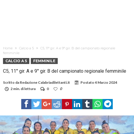
Home
Calcio a 5
C5, 11° gir. A e 9° gir. B del campionato regionale
femminile
CALCIO A 5
FEMMINILE
C5, 11° gir. A e 9° gir. B del campionato regionale femminile
Scritto da
Redazione Calabriadilettanti.it
Postato
4 Marzo 2024
2 min. di lettura
0
0