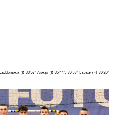
” Laddomada (I) 33’57” Araujo (I) 35’44”, 39’58” Labate (F) 39’20”