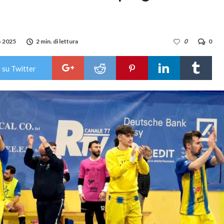
o 2025
2 min. di lettura
0
0
 su Twitter