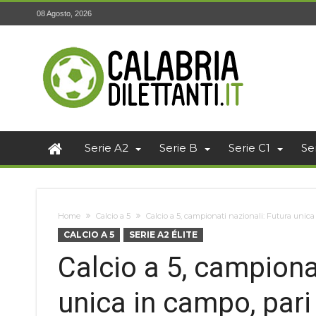
08 Agosto, 2026
Serie A2
Serie B
Serie C1
Se
Home
Calcio a 5
Calcio a 5, campionati nazionali: Futura unica i
CALCIO A 5
SERIE A2 ÉLITE
Calcio a 5, campiona
unica in campo, pari 