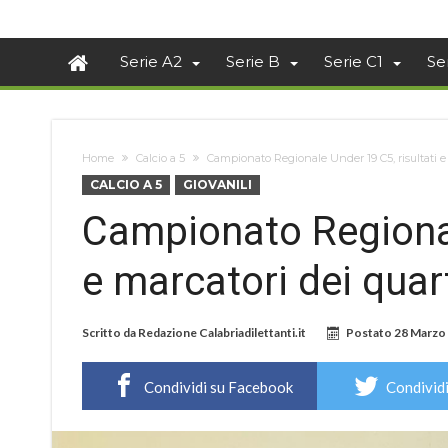
Serie A2
Serie B
Serie C1
Se
Home
Calcio a 5
Campionato Regionale Under 19 C5, risultati e 
CALCIO A 5
GIOVANILI
Campionato Regional
e marcatori dei quart
Scritto da
Redazione Calabriadilettanti.it
Postato
28 Marzo
Condividi su Facebook
Condividi