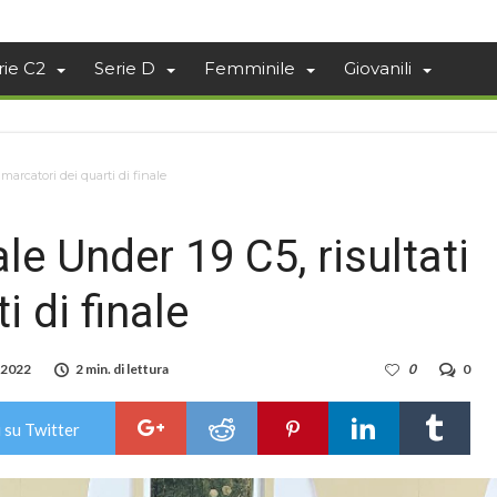
rie C2
Serie D
Femminile
Giovanili
marcatori dei quarti di finale
e Under 19 C5, risultati
i di finale
 2022
2 min. di lettura
0
0
 su Twitter