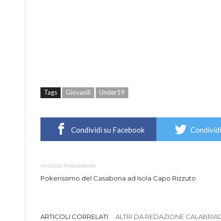
Tags
Giovanili
Under19
Condividi su Facebook
Condividi
Articolo Precedente
Pokerissimo del Casabona ad Isola Capo Rizzuto
ARTICOLI CORRELATI
ALTRI DA REDAZIONE CALABRIADI